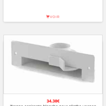
VOIR
34.38
€