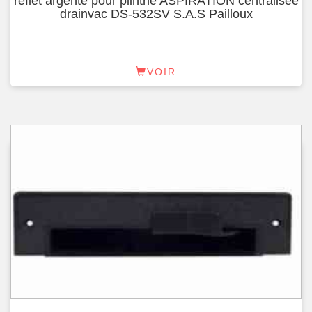
reflet argenté pour plinthe ASPIRATION centralisée
drainvac DS-532SV S.A.S Pailloux
VOIR