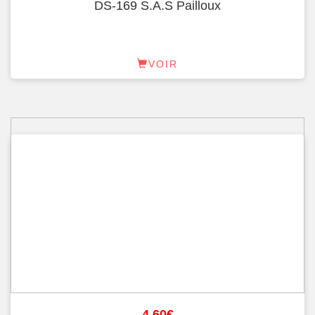
DS-169 S.A.S Pailloux
VOIR
4.60
€