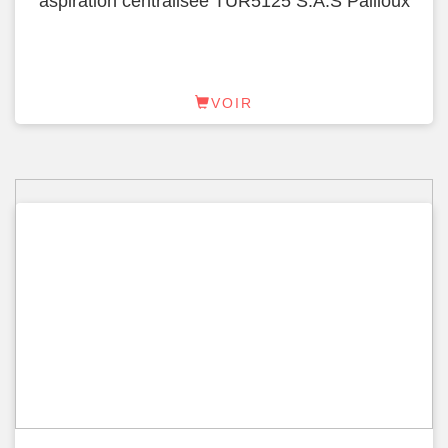
aspiration centralisée TUR5125 S.A.S Pailloux
VOIR