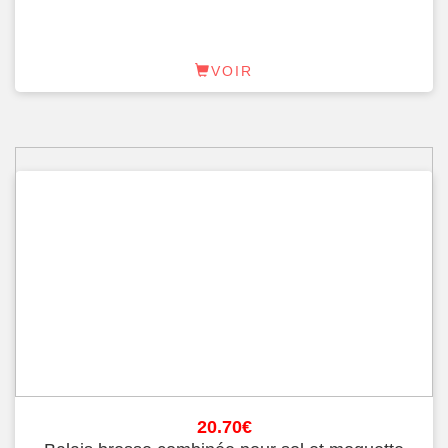
VOIR
20.70
€