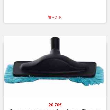
VOIR
20.70
€