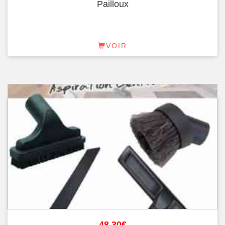
Pailloux
VOIR
48.30
€