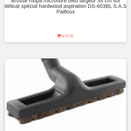
Brosse mopa microfibre bleu largeur 35 cm sol
délicat spécial hardwood aspiration DS-603BL S.A.S
Pailloux
VOIR