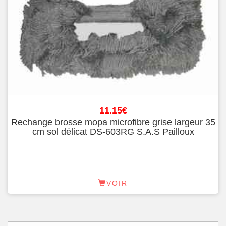
11.15
€
Rechange brosse mopa microfibre grise largeur 35
cm sol délicat DS-603RG S.A.S Pailloux
VOIR